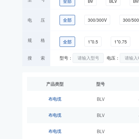
全部
BV
BLV
BV
RVB
RVS
RVV
电 压
全部
300/300V
300/50
ZC-BV
规 格
全部
1*0.5
1*0.75
1*25
1*300
1*35
搜 索
型号：
电压：
2*1.0
2*1.5
2*10
产品类型
型号
3*4
3*6
4*0.5
4*
布电缆
BLV
6*0.5
6*0.75
6*1
布电缆
BLV
布电缆
BLV