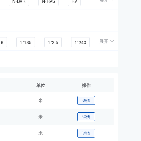
N-BVR
N-RVS
RV
-RYJS
ZR-BVR
ZC-BVV
展开
16
1*185
1*2.5
1*240
2*0.5
2*0.75
2*1
3*1.5
3*10
3*2.5
单位
操作
5*1
5*1.5
5*2.5
米
详情
.5
7*2.5
米
详情
米
详情