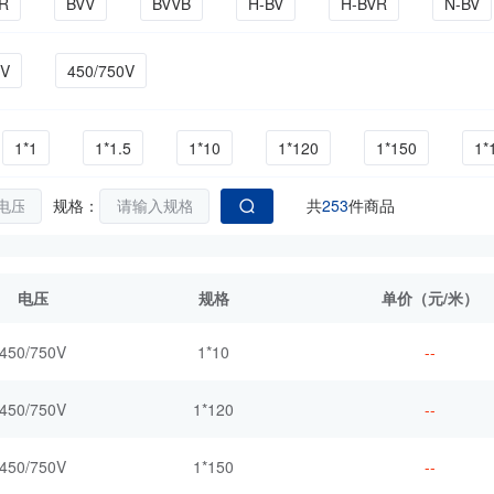
R
BVV
BVVB
H-BV
H-BVR
N-BV
RVVB
RVVP
WDZ-BYJ
WDZN-BYJ
WDZN
0V
450/750V
1*1
1*1.5
1*10
1*120
1*150
1*
1*4
1*400
1*50
1*6
1*70
1*95
规格：
共
253
件商品
2*2.5
2*4
2*6
3*0.5
3*0.75
3*1
电压
规格
单价（元/米）
0.75
4*1
4*1.5
4*2.5
5*0.5
5*0.75
450/750V
1*10
--
6*1.5
6*2.5
7*0.5
7*0.75
7*1
7*1
450/750V
1*120
--
450/750V
1*150
--