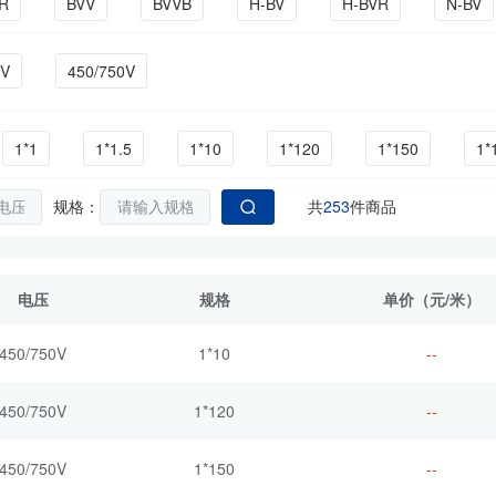
R
BVV
BVVB
H-BV
H-BVR
N-BV
RVVB
RVVP
WDZ-BYJ
WDZN-BYJ
WDZN
0V
450/750V
1*1
1*1.5
1*10
1*120
1*150
1*
1*4
1*400
1*50
1*6
1*70
1*95
规格：
共
253
件商品
2*2.5
2*4
2*6
3*0.5
3*0.75
3*1
电压
规格
单价（元/米）
0.75
4*1
4*1.5
4*2.5
5*0.5
5*0.75
450/750V
1*10
--
6*1.5
6*2.5
7*0.5
7*0.75
7*1
7*1
450/750V
1*120
--
450/750V
1*150
--