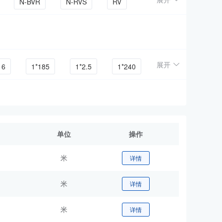
N-BVR
N-RVS
RV
-RYJS
ZR-BVR
ZC-BVV
展开
16
1*185
1*2.5
1*240
2*0.5
2*0.75
2*1
3*1.5
3*10
3*2.5
单位
操作
5*1
5*1.5
5*2.5
米
详情
.5
7*2.5
米
详情
米
详情