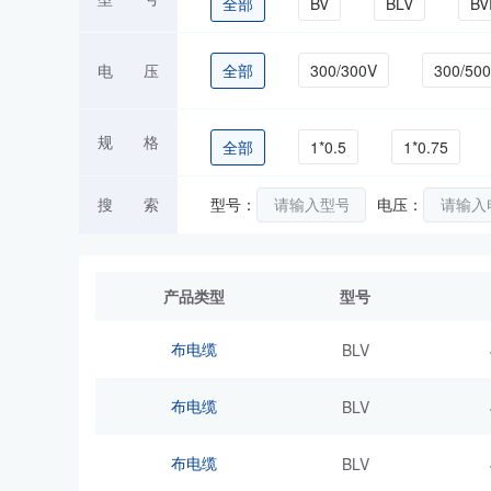
全部
BV
BLV
BV
RVB
RVS
RVV
电 压
全部
300/300V
300/50
ZC-BV
规 格
全部
1*0.5
1*0.75
1*25
1*300
1*35
搜 索
型号：
电压：
2*1.0
2*1.5
2*10
产品类型
型号
3*4
3*6
4*0.5
4*
布电缆
BLV
6*0.5
6*0.75
6*1
布电缆
BLV
布电缆
BLV