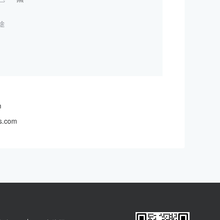
途
m
s.com