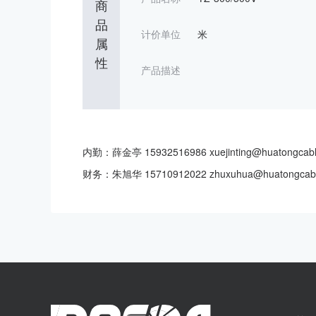
商
品
计价单位
米
属
性
产品描述
内勤：薛金亭 15932516986 xuejinting@huatongcabl
财务：朱旭华 15710912022 zhuxuhua@huatongcab