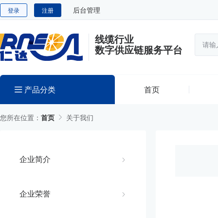
后台管理
登录
注册
线缆行业
数字供应链服务平台
产品分类
首页
您所在位置：
首页
关于我们
企业简介
企业荣誉