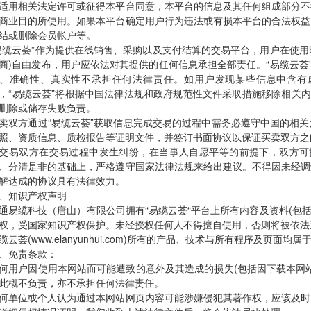
适用相关法定许可或征得本平台同意，本平台的信息及其任何组成部分不
商业目的所使用。如果本平台确定用户行为违法或有损本平台的合法权益
结或删除会员帐户等。
易缆云荟”作为提供在线销售、采购以及支付结算的交易平台，用户在使用
商)自由发布，用户应依法对其提供的任何信息承担全部责任。“易缆云荟
、准确性、真实性不承担任何法律责任。如用户发现某些信息中含有虚
，“易缆云荟”将根据中国法律法规和政府规范性文件采取措施移除相关内
删除或储存失败负责。
卖双方通过“易缆云荟”获取信息完成交易的过程中需务必遵守中国的相
照、资质信息、质检报告等证明文件，并签订书面协议以保证买卖双方之
交易双方在交易过程中发生纠纷，在当事人自愿平等的前提下，双方可提
、分清是非的基础上，严格遵守国家法律法规来给出建议。不得因未经调
解达成的协议具有法律效力。
、知识产权声明
通易缆科技（唐山）有限公司拥有“易缆云荟“平台上所有内容及资料(包括
权，受国家知识产权保护。未经授权任何人不得擅自使用，否则将被依法
缆云荟(www.elanyunhui.com)所有的产品、技术与所有程序及页面均
、免责条款：
何用户因使用本网站而可能遭致的意外及其造成的损失(包括因下载本网
此概不负责，亦不承担任何法律责任。
何单位或个人认为通过本网站网页内容可能涉嫌侵犯其著作权，应该及时