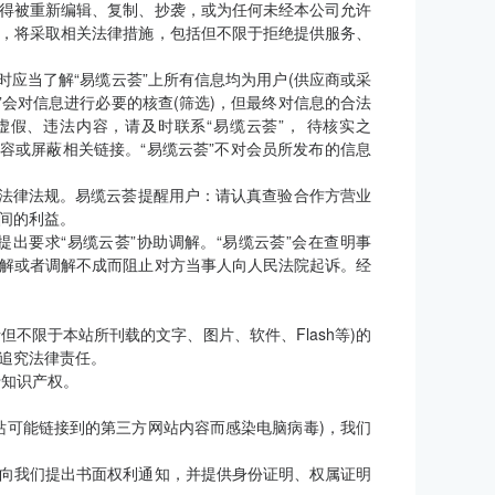
得被重新编辑、复制、抄袭，或为任何未经本公司允许
，将采取相关法律措施，包括但不限于拒绝提供服务、
时应当了解“易缆云荟”上所有信息均为用户(供应商或采
”会对信息进行必要的核查(筛选)，但最终对信息的合法
假、违法内容，请及时联系“易缆云荟”， 待核实之
容或屏蔽相关链接。“易缆云荟”不对会员所发布的信息
关法律法规。易缆云荟提醒用户：请认真查验合作方营业
间的利益。
出要求“易缆云荟”协助调解。“易缆云荟”会在查明事
解或者调解不成而阻止对方当事人向人民法院起诉。经
但不限于本站所刊载的文字、图片、软件、Flash等)的
追究法律责任。
属于知识产权。
站可能链接到的第三方网站内容而感染电脑病毒)，我们
向我们提出书面权利通知，并提供身份证明、权属证明