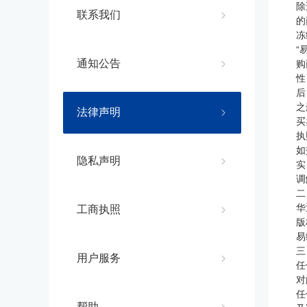
除
联系我们
的
冻
“
购
通知公告
性
后
之
法律声明
买
执
如
隐私声明
实
调
二
华
工商执照
版
易
三
用户服务
任
对
任
帮助