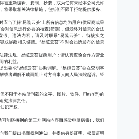
得被重新编辑、复制、抄袭，或为任何未经本公司允许
，将采取相关法律措施，包括但不限于拒绝提供服务、
时应当了解“易缆云荟”上所有信息均为用户(供应商或采
”会对信息进行必要的核查(筛选)，但最终对信息的合法
假、违法内容，请及时联系“易缆云荟”， 待核实之
容或屏蔽相关链接。“易缆云荟”不对会员所发布的信息
关法律法规。易缆云荟提醒用户：请认真查验合作方营业
间的利益。
出要求“易缆云荟”协助调解。“易缆云荟”会在查明事
解或者调解不成而阻止对方当事人向人民法院起诉。经
但不限于本站所刊载的文字、图片、软件、Flash等)的
追究法律责任。
属于知识产权。
站可能链接到的第三方网站内容而感染电脑病毒)，我们
向我们提出书面权利通知，并提供身份证明、权属证明