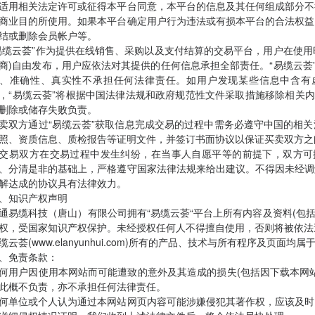
适用相关法定许可或征得本平台同意，本平台的信息及其任何组成部分不
商业目的所使用。如果本平台确定用户行为违法或有损本平台的合法权益
结或删除会员帐户等。
易缆云荟”作为提供在线销售、采购以及支付结算的交易平台，用户在使用
商)自由发布，用户应依法对其提供的任何信息承担全部责任。“易缆云荟
、准确性、真实性不承担任何法律责任。如用户发现某些信息中含有虚
，“易缆云荟”将根据中国法律法规和政府规范性文件采取措施移除相关内
删除或储存失败负责。
卖双方通过“易缆云荟”获取信息完成交易的过程中需务必遵守中国的相
照、资质信息、质检报告等证明文件，并签订书面协议以保证买卖双方之
交易双方在交易过程中发生纠纷，在当事人自愿平等的前提下，双方可提
、分清是非的基础上，严格遵守国家法律法规来给出建议。不得因未经调
解达成的协议具有法律效力。
、知识产权声明
通易缆科技（唐山）有限公司拥有“易缆云荟“平台上所有内容及资料(包括
权，受国家知识产权保护。未经授权任何人不得擅自使用，否则将被依法
缆云荟(www.elanyunhui.com)所有的产品、技术与所有程序及页面均
、免责条款：
何用户因使用本网站而可能遭致的意外及其造成的损失(包括因下载本网
此概不负责，亦不承担任何法律责任。
何单位或个人认为通过本网站网页内容可能涉嫌侵犯其著作权，应该及时