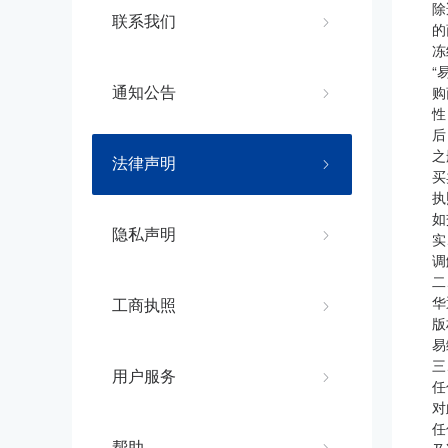
除
联系我们
的
冻
“
购
通知公告
性
后
之
法律声明
买
执
如
隐私声明
实
调
二
华
工商执照
版
易
三
用户服务
任
对
任
帮助