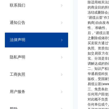
除适用相关法
联系我们
的商业目的所
冻结或删除会
“易缆云荟”
购商)自由发
通知公告
性、准确性、
后，“易缆云
之删除或储存
法律声明
买卖双方通过
执照、资质信
如交易双方在
隐私声明
实、分清是非
调解达成的协
二、知识产权
华通易缆科技
工商执照
版权，受国家
易缆云荟(ww
三、免责条款
用户服务
任何用户因使
对此概不负责
任何单位或个
帮助