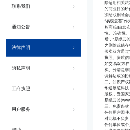
除适用相关法
联系我们
的商业目的所
冻结或删除会
“易缆云荟”
购商)自由发
通知公告
性、准确性、
后，“易缆云
之删除或储存
法律声明
买卖双方通过
执照、资质信
如交易双方在
隐私声明
实、分清是非
调解达成的协
二、知识产权
华通易缆科技
工商执照
版权，受国家
易缆云荟(ww
三、免责条款
用户服务
任何用户因使
对此概不负责
任何单位或个
帮助