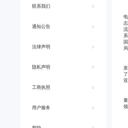
联系我们
电
志
通知公告
流
系
国
法律声明
局
隐私声明
发
了
亚
工商执照
量
领
用户服务
帮助