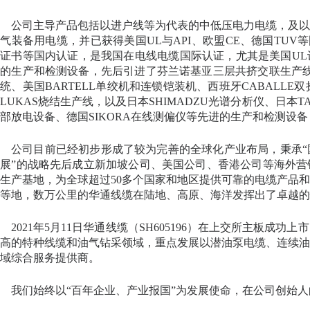
公司主导产品包括以进户线等为代表的中低压电力电缆，及以
气装备用电缆，并已获得美国UL与API、欧盟CE、德国TUV
证书等国内认证，是我国在电线电缆国际认证，尤其是美国U
的生产和检测设备，先后引进了芬兰诺基亚三层共挤交联生产线、
统、美国BARTELL单绞机和连锁铠装机、西班牙CABALLE双
LUKAS烧结生产线，以及日本SHIMADZU光谱分析仪、日本TAK
部放电设备、德国SIKORA在线测偏仪等先进的生产和检测设
公司目前已经初步形成了较为完善的全球化产业布局，秉承“
展”的战略先后成立新加坡公司、美国公司、香港公司等海外
生产基地，为全球超过50多个国家和地区提供可靠的电缆产品
等地，数万公里的华通线缆在陆地、高原、海洋发挥出了卓越的
2021年5月11日华通线缆（SH605196）在上交所主板
高的特种线缆和油气钻采领域，重点发展以潜油泵电缆、连续
域综合服务提供商。
我们始终以“百年企业、产业报国”为发展使命，在公司创始