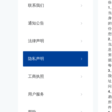
份
联系我们
1
当
身
的
通知公告
任
您
2
法律声明
当
息
资
隐私声明
据
每
3
我
工商执照
址
问
4
用户服务
易
所
件
帮助