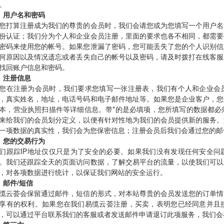
。
、用户名和密码
您打算注册成为我们的尊贵的会员时，我们会请您或为您填写一个用户名
份认证；我们分为个人和企业会员注册，里面的要求也各不相同，都需要
密码来使用您的帐号。如果您泄漏了密码，您可能丢失了您的个人识别信
何原因以及情况遗忘或者丢失自己的帐号以及密码，请及时拨打在线客服和热线电
找回账户信息和密码。
、注册信息
您在注册为会员时，我们要求您填写一张注册表，我们有个人和企业会
，真实姓名，地址，电话号码和电子邮件地址等。如果您是企业客户，您
本，营业执照扫描件等详细信息。带*的是必填项，您所填写的数据都必
来给我们的会员划分定义，以便有针对性地为我们的会员提供新的服务。
一项数据的真实性，我们会为您保密信息；注册会员后我们会通过您的邮
、您的交易行为
们跟踪IP地址仅仅只是为了安全的必要。如果我们没有发现任何安全问
。我们还跟踪全天的页面访问数据，了解交易平台的流量，以使我们可以
，对各项数据进行统计，以保证我们网站的安全运行。
、邮件/短信
缆云荟会保留通过邮件，短信的形式，对本站尊贵的会员发送您的订单情
享有的权利。如果您在我们易缆云荟注册，买卖，表明您已经同意并且
，可以通过平台联系我们的客服或者发送邮件申请退订此项服务，我们会