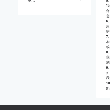
5
我
合
息
6
用
需
7
本
或
8
我
施
9
如
我
1
如