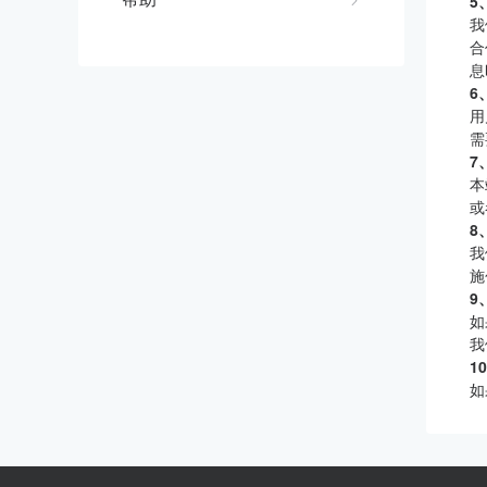
5
我
合
息
6
用
需
7
本
或
8
我
施
9
如
我
1
如