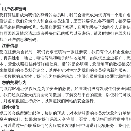
。
、用户名和密码
您打算注册成为我们的尊贵的会员时，我们会请您或为您填写一个用户名
份认证；我们分为个人和企业会员注册，里面的要求也各不相同，都需要
密码来使用您的帐号。如果您泄漏了密码，您可能丢失了您的个人识别信
何原因以及情况遗忘或者丢失自己的帐号以及密码，请及时拨打在线客服和热线电
找回账户信息和密码。
、注册信息
您在注册为会员时，我们要求您填写一张注册表，我们有个人和企业会
，真实姓名，地址，电话号码和电子邮件地址等。如果您是企业客户，您
本，营业执照扫描件等详细信息。带*的是必填项，您所填写的数据都必
来给我们的会员划分定义，以便有针对性地为我们的会员提供新的服务。
一项数据的真实性，我们会为您保密信息；注册会员后我们会通过您的邮
、您的交易行为
们跟踪IP地址仅仅只是为了安全的必要。如果我们没有发现任何安全问
。我们还跟踪全天的页面访问数据，了解交易平台的流量，以使我们可以
，对各项数据进行统计，以保证我们网站的安全运行。
、邮件/短信
缆云荟会保留通过邮件，短信的形式，对本站尊贵的会员发送您的订单情
享有的权利。如果您在我们易缆云荟注册，买卖，表明您已经同意并且
，可以通过平台联系我们的客服或者发送邮件申请退订此项服务，我们会