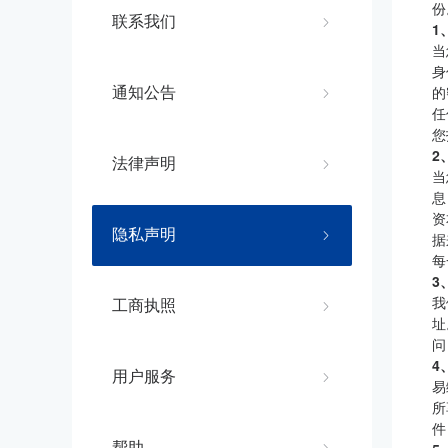
份
联系我们
1
当
身
的
通知公告
任
您
2
法律声明
当
息
资
隐私声明
据
每
3
我
工商执照
址
问
4
用户服务
易
所
件
帮助