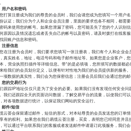
。
、用户名和密码
您打算注册成为我们的尊贵的会员时，我们会请您或为您填写一个用户名
份认证；我们分为个人和企业会员注册，里面的要求也各不相同，都需要
密码来使用您的帐号。如果您泄漏了密码，您可能丢失了您的个人识别信
何原因以及情况遗忘或者丢失自己的帐号以及密码，请及时拨打在线客服和热线电
找回账户信息和密码。
、注册信息
您在注册为会员时，我们要求您填写一张注册表，我们有个人和企业会
，真实姓名，地址，电话号码和电子邮件地址等。如果您是企业客户，您
本，营业执照扫描件等详细信息。带*的是必填项，您所填写的数据都必
来给我们的会员划分定义，以便有针对性地为我们的会员提供新的服务。
一项数据的真实性，我们会为您保密信息；注册会员后我们会通过您的邮
、您的交易行为
们跟踪IP地址仅仅只是为了安全的必要。如果我们没有发现任何安全问
。我们还跟踪全天的页面访问数据，了解交易平台的流量，以使我们可以
，对各项数据进行统计，以保证我们网站的安全运行。
、邮件/短信
缆云荟会保留通过邮件，短信的形式，对本站尊贵的会员发送您的订单情
享有的权利。如果您在我们易缆云荟注册，买卖，表明您已经同意并且
，可以通过平台联系我们的客服或者发送邮件申请退订此项服务，我们会