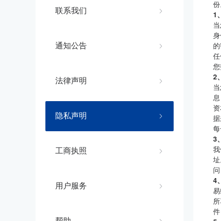
份
联系我们
1
当
身
的
通知公告
任
您
2
法律声明
当
息
资
隐私声明
据
每
3
我
工商执照
址
问
4
用户服务
易
所
件
帮助