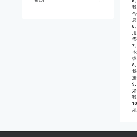
5
我
合
息
6
用
需
7
本
或
8
我
施
9
如
我
1
如