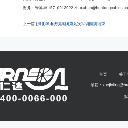
财务：朱旭华 15710912022 zhuxuhua@huatongcables.c
上一篇 |
河北华通线缆集团第九次军训圆满结束
首页
关于
邮箱：xuejinting
400-0066-000
版