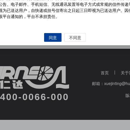
公告、电子邮件、手机短信、无线通讯装置等电子方式或常规的信件传递
视为已送达用户，自快递或挂号信寄出之日起三日即视为已送达用户。因
该平台通知的，平台不承担责任。
依法为用户提供线缆产品、信息及网络交易等服务。
同意
不同意
本协议进行调整。一旦本协议的内容发生调整，我们将通过平台公布最新
的内容一经发布即自动生效。
如果用户不同意平台对协议和
/
或规则所做
使用平台服务，则视为用户接受平台对协议和
/
或规则所做的修改，并应
需要用户的基本信息和交易信息等使用电子签名、电子认证时，用户应当
及电子签名、电子认证的法律效力；未满足该条件的用户将无法使用该部
首页
关于
任。
邮箱：xuejinting
台产品价格描述、现货数量、理化指标等产品信息将根据市场行情及销售
产品信息数量庞大，即使平台将尽最大努力保证用户所浏览产品信息的准
400-0066-000
版
在，平台网页显示的信息可能会有一定的滞后性或差错。
、登录以及实际使用本网站提供的服务时，应当是具备完全民事权利能力
如用户不具备前述主体资格的，则用户和
/
或用户的监护人应当依照法律
或永久冻结用户的账户。