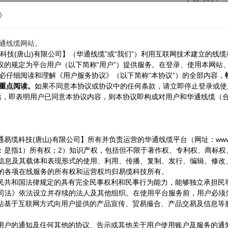
》
*
验证码：
通线缆网站。
科技
(
唐山
)
有限公司】（华通线缆”或“我们”）利用互联网技术建立的线
*
手机验证码：
协议的规定为平台用户（以下简称“用户”）提供服务。在登录、使用本网站
必仔细阅读和理解《用户服务协议》（以下简称“本协议”）的全部内容，
重点
阅读
。
如果不同意本协议或协议中的任何条款，请立即停止登录或使
法人本人：
，即表明用户已同意本协议内容，则本协议即构成对用户和华通线缆（合
通易缆科技
(
唐山
)
有限公司】
所有并负责运营的华通线缆平台（网址：
www
：是指
1
）所有权；
2
）知识产权，包括但不限于著作权、专利权、商标权
信息及其载体和表现形式的使用、利用、传播、复制、发行、编辑、修改
的各项在线服务的所有权和运营权均归易缆科技所有。
民共和国法律规定的具有完全民事权利和民事行为能力，能够独立承担民
司法》依法设立并存续的法人及其他组织。在使用平台服务前，用户必须
站基于互联网方式向用户提供的产品宣传、贸易撮合、产品交易及信息等
用户的通知及任何其他的协议、告示或其他关于用户使用账户及服务的通